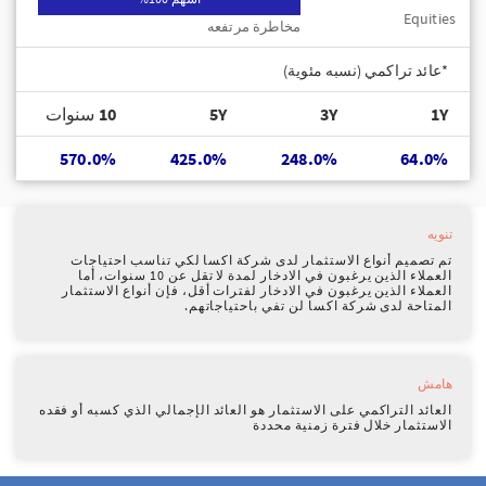
Equities
مخاطرة مرتفعه
*عائد تراكمي (نسبه مئوية)
1Y
3Y
5Y
10 سنوات
570.0%
425.0%
248.0%
64.0%
تنويه
تم تصميم أنواع الاستثمار لدى شركة اكسا لكي تناسب احتياجات
العملاء الذين يرغبون في الادخار لمدة لا تقل عن 10 سنوات، أما
العملاء الذين يرغبون في الادخار لفترات أقل، فإن أنواع الاستثمار
المتاحة لدى شركة اكسا لن تفي باحتياجاتهم.
هامش
العائد التراكمي على الاستثمار هو العائد الإجمالي الذي كسبه أو فقده
الاستثمار خلال فترة زمنية محددة