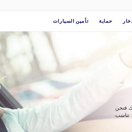
خار
حماية
تأمين السيارات
ك فنحن
 تناسب