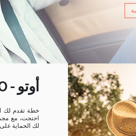
بة
أوتو - GO
خطة تقدم لك ا
احتجت، مع مجم
لك الحماية على 