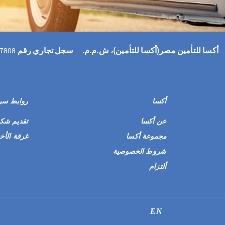
أكسا للتأمين مصر(أكسا للتأمين)، ش.م.م. سجل تجاري رقم
7808
أكسا
روابط سر
عن أكسا
تقديم شك
مجموعة أكسا
غرفة الأخب
شروط الخصوصية
ألتزام
EN